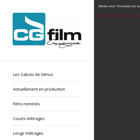
Media error: Format(s) not s
Télécharger le fichier: https://cg-fil
Les Sabots de Vénus
Actuellement en production
Films nominés
Courts métrages
Longs métrages