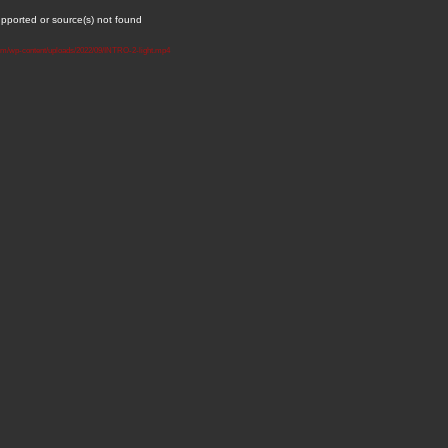
upported or source(s) not found
m.com/wp-content/uploads/2022/09/INTRO-2-light.mp4