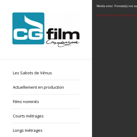
Media error: Format(s) not s
Télécharger le fichier: https://cg-fil
Les Sabots de Vénus
Actuellement en production
Films nominés
Courts métrages
Longs métrages