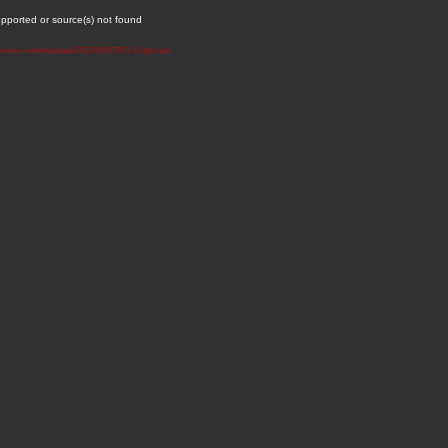
upported or source(s) not found
m.com/wp-content/uploads/2022/09/INTRO-2-light.mp4