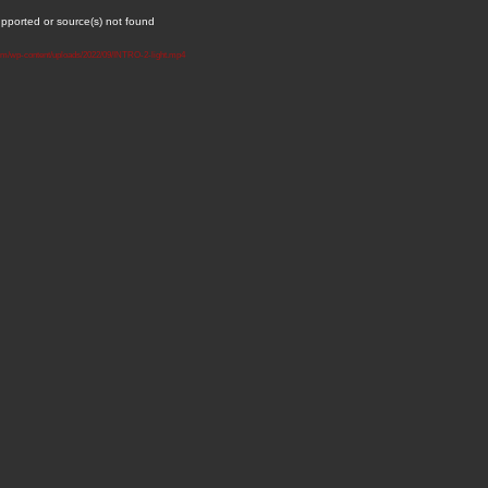
upported or source(s) not found
m.com/wp-content/uploads/2022/09/INTRO-2-light.mp4