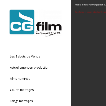
Media error: Format(s) not s
Télécharger le fichier: https://cg-fil
Les Sabots de Vénus
Actuellement en production
Films nominés
Courts métrages
Longs métrages